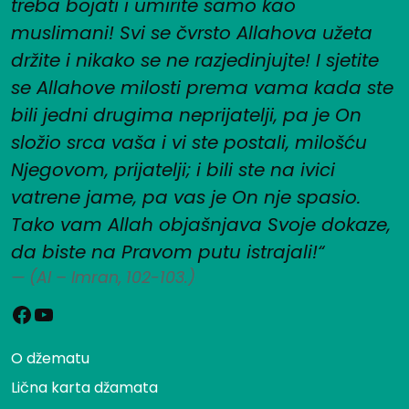
treba bojati i umirite samo kao
muslimani! Svi se čvrsto Allahova užeta
držite i nikako se ne razjedinjujte! I sjetite
se Allahove milosti prema vama kada ste
bili jedni drugima neprijatelji, pa je On
složio srca vaša i vi ste postali, milošću
Njegovom, prijatelji; i bili ste na ivici
vatrene jame, pa vas je On nje spasio.
Tako vam Allah objašnjava Svoje dokaze,
da biste na Pravom putu istrajali!“
(Al – Imran, 102-103.)
Facebook
YouTube
O džematu
Lična karta džamata