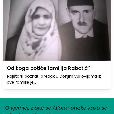
Od koga potiče familija Rabotić?
Najstariji poznati predak u Donjim Vukovijama iz
ove familije je….
“O vjernici, bojte se Allaha onako kako se