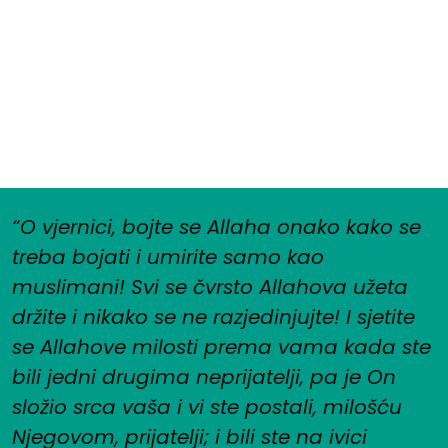
“O vjernici, bojte se Allaha onako kako se
treba bojati i umirite samo kao
muslimani! Svi se čvrsto Allahova užeta
držite i nikako se ne razjedinjujte! I sjetite
se Allahove milosti prema vama kada ste
bili jedni drugima neprijatelji, pa je On
složio srca vaša i vi ste postali, milošću
Njegovom, prijatelji; i bili ste na ivici