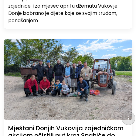
zajednice, i za mjesec april u džematu Vukovije
Donje izabrano je dijete koje se svojim trudom,
ponašanjem
Mještani Donjih Vukovija zajedničkom
akcijom očistili put kroz Spahiće do