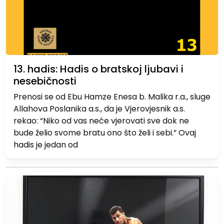
13. hadis: Hadis o bratskoj ljubavi i
nesebičnosti
Prenosi se od Ebu Hamze Enesa b. Malika r.a., sluge
Allahova Poslanika a.s., da je Vjerovjesnik a.s.
rekao: “Niko od vas neće vjerovati sve dok ne
bude želio svome bratu ono što želi i sebi.” Ovaj
hadis je jedan od