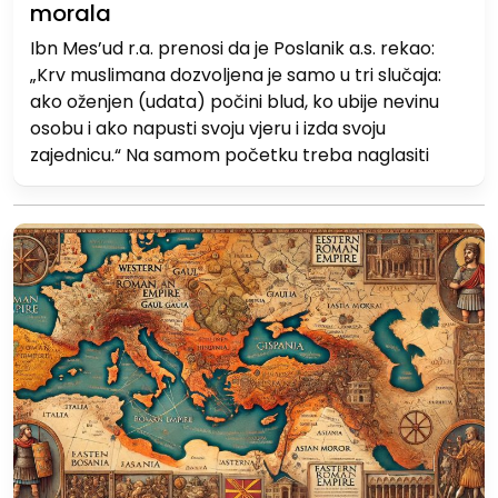
morala
Ibn Mes’ud r.a. prenosi da je Poslanik a.s. rekao:
„Krv muslimana dozvoljena je samo u tri slučaja:
ako oženjen (udata) počini blud, ko ubije nevinu
osobu i ako napusti svoju vjeru i izda svoju
zajednicu.“ Na samom početku treba naglasiti