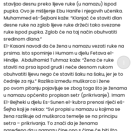
stavljao desnu preko lijeve ruke (u namazu) ispod
pupka. Ovo je mišljenje Ebu Hanife i njegovih učenika.
Muhammed eš-Šejbani kaže: “Klanjač će staviti dlan
desne ruke na zglob lijeve ruke držeći tako svezane
ruke ispod pupka. Zglob će na taj način obuhvatiti
sredinom dlana.”
El-Kasani navodi da će žena u namazu vezati ruke na
prsima. Isto spominje i Humam u djelu Fetava el-
Hindije. Abdulhamid Tuhmaz kaže: “Žena će ruke
staviti na prsa ispod grudi i neće desnom rukom
obuhvatiti lijevu nego će staviti šaku na šaku, jer je to
čednije za nju.” Razlika između muškarca i žene
po ovom pitanju pojavljuje se zbog toga što je ženama
u namazu općenito propisan setr (prikrivanje). Imam
El-Bejheki u djelu Es-Sunen el-kubra prenosi riječi eš-
Šejha koji je rekao: “Svi propisi u namazu u kojima se
žena razlikuje od muškarca temelje se na principu
setra – prikrivanja. To znači da je ženama
naređeno da u namazu čine ono s čime će biti što