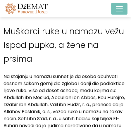
Main Navigation
Muškarci ruke u namazu vežu
ispod pupka, a žene na
prsima
Na stajanju u namazu sunnet je da osoba obuhvati
desnom šakom gornji dio zgloba i donji dio podlaktice
lijeve ruke. Više od deset ashaba, među kojima su:
Abdullah ibn Mes’ud, Abdullah ibn Abbas, Ebu Hurejre,
Džabir ibn Abdullah, Vail ibn Hudžr, r. a., prenose da je
Allahov Poslanik, a. s., vezao ruke u namazu na takav
način. Sehl ibn S’ad, r. a., u sahih hadisu koji bilježi El-
Buhari navodi da je ljudima naređivano da u namazu