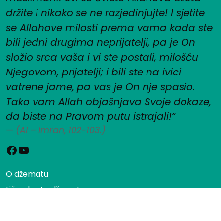
držite i nikako se ne razjedinjujte! I sjetite
se Allahove milosti prema vama kada ste
bili jedni drugima neprijatelji, pa je On
složio srca vaša i vi ste postali, milošću
Njegovom, prijatelji; i bili ste na ivici
vatrene jame, pa vas je On nje spasio.
Tako vam Allah objašnjava Svoje dokaze,
da biste na Pravom putu istrajali!“
(Al – Imran, 102-103.)
Facebook
YouTube
O džematu
Lična karta džamata
Imam