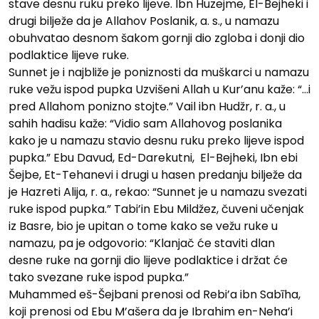
stave desnu ruku preko lijeve. Ibn Huzejme, El-Bejheki i
drugi bilježe da je Allahov Poslanik, a. s., u namazu
obuhvatao desnom šakom gornji dio zgloba i donji dio
podlaktice lijeve ruke.
Sunnet je i najbliže je poniznosti da muškarci u namazu
ruke vežu ispod pupka Uzvišeni Allah u Kur’anu kaže: “…i
pred Allahom ponizno stojte.” Vail ibn Hudžr, r. a., u
sahih hadisu kaže: “Vidio sam Allahovog poslanika
kako je u namazu stavio desnu ruku preko lijeve ispod
pupka.” Ebu Davud, Ed-Darekutni, El-Bejheki, Ibn ebi
Šejbe, Et-Tehanevi i drugi u hasen predanju bilježe da
je Hazreti Alija, r. a., rekao: “Sunnet je u namazu svezati
ruke ispod pupka.” Tabi’in Ebu Mildžez, čuveni učenjak
iz Basre, bio je upitan o tome kako se vežu ruke u
namazu, pa je odgovorio: “Klanjač će staviti dlan
desne ruke na gornji dio lijeve podlaktice i držat će
tako svezane ruke ispod pupka.”
Muhammed eš-Šejbani prenosi od Rebi’a ibn Sabīha,
koji prenosi od Ebu M’ašera da je Ibrahim en-Neha’i