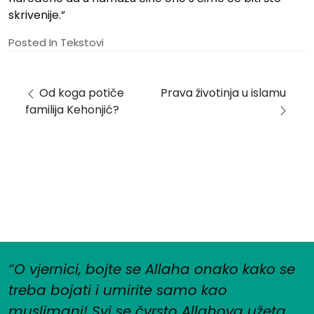
skrivenije.”
Posted In
Tekstovi
Post navigation
Od koga potiče
Prava životinja u islamu
familija Kehonjić?
“O vjernici, bojte se Allaha onako kako se
treba bojati i umirite samo kao
muslimani! Svi se čvrsto Allahova užeta