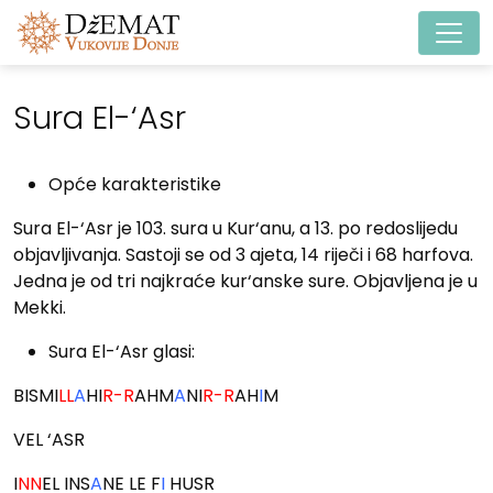
Main Navigation
Sura El-‘Asr
Opće karakteristike
Sura El-‘Asr je 103. sura u Kur‘anu, a 13. po redoslijedu
objavljivanja. Sastoji se od 3 ajeta, 14 riječi i 68 harfova.
Jedna je od tri najkraće kur‘anske sure. Objavljena je u
Mekki.
Sura El-‘Asr glasi:
BISMI
LL
A
HI
R-R
AHM
A
NI
R-R
AH
I
M
VEL ‘ASR
I
NN
EL INS
A
NE LE F
I
HUSR