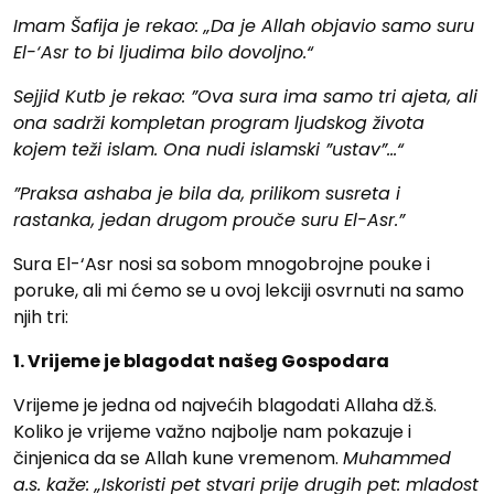
Imam Šafija je rekao: „Da je Allah objavio samo suru
El-‘Asr to bi ljudima bilo dovoljno.“
Sejjid Kutb je rekao: ”Ova sura ima samo tri ajeta, ali
ona sadrži kompletan program ljudskog života
kojem teži islam. Ona nudi islamski ”ustav”…“
”Praksa ashaba je bila da, prilikom susreta i
rastanka, jedan drugom prouče suru El-Asr.”
Sura El-‘Asr nosi sa sobom mnogobrojne pouke i
poruke, ali mi ćemo se u ovoj lekciji osvrnuti na samo
njih tri:
1. Vrijeme je blagodat našeg Gospodara
Vrijeme je jedna od najvećih blagodati Allaha dž.š.
Koliko je vrijeme važno najbolje nam pokazuje i
činjenica da se Allah kune vremenom.
Muhammed
a.s. kaže: „Iskoristi pet stvari prije drugih pet: mladost