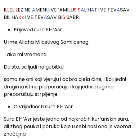
I
LL
E
L L
EZ
I
NE
A
MEN
U
VE ‘AMILU
S S
A
LIH
A
TI VE TEV
A
SAV
BIL HA
KK
I VE TEV
A
SAV BI
S S
ABR.
Prijevod sure El-‘Asr
U ime Allaha Milostivog Samilosnog
Tako mi vremena
Doista, su ljudi na gubitku,
samo ne oni koji vjeruju i dobra djela čine, i koji jedni
drugima istinu preporučuju i koji jedni drugima
preporučuju strpljenje.
O vrijednosti sure El-‘Asr
Sura El-‘Asr jeste jedna od najkraćih kur‘anskih sura,
ali zbog pouka i poruka koje u sebi nosi ona je veoma
značajna.