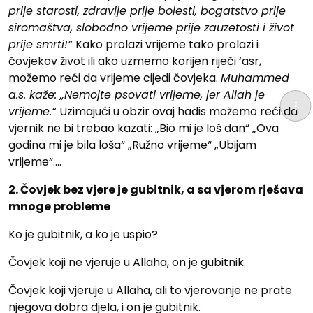
prije starosti, zdravlje prije bolesti, bogatstvo prije
siromaštva, slobodno vrijeme prije zauzetosti i život
prije smrti!“
Kako prolazi vrijeme tako prolazi i
čovjekov život ili ako uzmemo korijen riječi ‘asr,
možemo reći da vrijeme cijedi čovjeka.
Muhammed
a.s. kaže: „Nemojte psovati vrijeme, jer Allah je
vrijeme.“
Uzimajući u obzir ovaj hadis možemo reći da
vjernik ne bi trebao kazati: „Bio mi je loš dan“ „Ova
godina mi je bila loša“ „Ružno vrijeme“ „Ubijam
vrijeme“….
2. Čovjek bez vjere je gubitnik, a sa vjerom rješava
mnoge probleme
Ko je gubitnik, a ko je uspio?
Čovjek koji ne vjeruje u Allaha, on je gubitnik.
Čovjek koji vjeruje u Allaha, ali to vjerovanje ne prate
njegova dobra djela, i on je gubitnik.