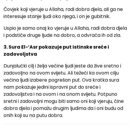
Čovjek koji vjeruje u Allaha, radi dobra djela, ali ga ne
interesuje stanje ljudi oko njega, i on je gubitnik.
Uspio je samo onaj ko vjeruje u Allaha, radi dobra djela
i podstiče druge ljude na dobro, a odvraća ih od zla.
3. Sura El-‘Asr pokazuje put istinske sreće i
zadovoljstva
Dunjalučki cilj i želja većine ljudi jeste da žive sretno i
zadovoljno na ovom svijetu. Ali težeći ka ovom cilju
većina ljudi izabere pogrešan put. Ova kratka sura
nam pokazuje jedini ispravni put do sreće i
zadovoljstva i na ovom i na onom svijetu. Potpuno
sretni i zadovoljni mogu biti samo oni koji vjeruju, čine
dobra djela i pomažu drugim ljudima da i oni budu od
onih koji su na putu dobra.