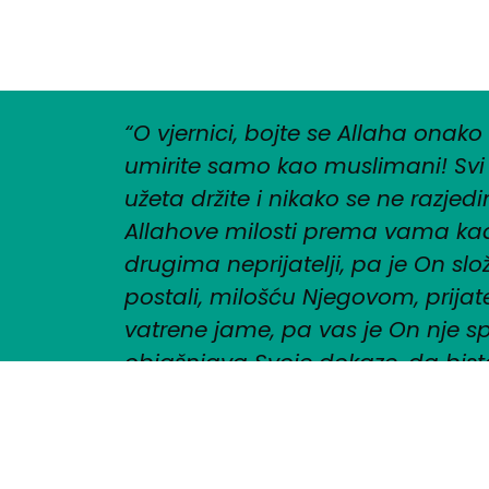
“O vjernici, bojte se Allaha onako
umirite samo kao muslimani! Svi 
užeta držite i nikako se ne razjedinj
Allahove milosti prema vama kada
drugima neprijatelji, pa je On slož
postali, milošću Njegovom, prijatelji
vatrene jame, pa vas je On nje s
objašnjava Svoje dokaze, da bis
istrajali!“
(Al – Imran, 102-103.)
Facebook
YouTube