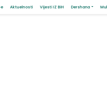
be
Aktuelnosti
Vijesti IZ BiH
Dershana
Mul