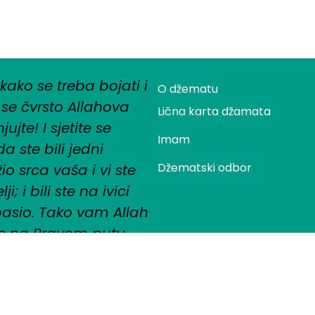
 kako se treba bojati i
O džematu
se čvrsto Allahova
Lična karta džamata
ujte! I sjetite se
Imam
 ste bili jedni
Džematski odbor
io srca vaša i vi ste
; i bili ste na ivici
pasio. Tako vam Allah
te na Pravom putu