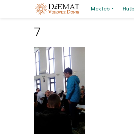
Mekteb
Hut
Main Navigation
7