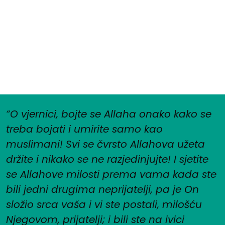
“O vjernici, bojte se Allaha onako kako se
treba bojati i umirite samo kao
muslimani! Svi se čvrsto Allahova užeta
držite i nikako se ne razjedinjujte! I sjetite
se Allahove milosti prema vama kada ste
bili jedni drugima neprijatelji, pa je On
složio srca vaša i vi ste postali, milošću
Njegovom, prijatelji; i bili ste na ivici