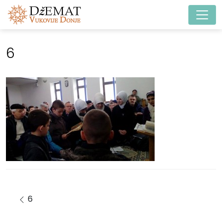
Main Navigation
6
Post navigation
6