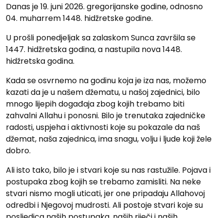
Danas je 19. juni 2026. gregorijanske godine, odnosno
04. muharrem 1448. hidžretske godine.
U prošli ponedjeljak sa zalaskom Sunca završila se
1447. hidžretska godina, a nastupila nova 1448.
hidžretska godina.
Kada se osvrnemo na godinu koja je iza nas, možemo
kazati da je u našem džematu, u našoj zajednici, bilo
mnogo lijepih događaja zbog kojih trebamo biti
zahvalni Allahu i ponosni. Bilo je trenutaka zajedničke
radosti, uspjeha i aktivnosti koje su pokazale da naš
džemat, naša zajednica, ima snagu, volju i ljude koji žele
dobro.
Ali isto tako, bilo je i stvari koje su nas rastužile. Pojava i
postupaka zbog kojih se trebamo zamisliti. Na neke
stvari nismo mogli uticati, jer one pripadaju Allahovoj
odredbi i Njegovoj mudrosti. Ali postoje stvari koje su
posljedica naših postupaka, naših riječi i naših