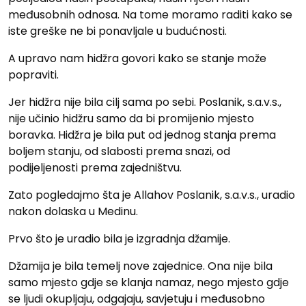
međusobnih odnosa. Na tome moramo raditi kako se
iste greške ne bi ponavljale u budućnosti.
A upravo nam hidžra govori kako se stanje može
popraviti.
Jer hidžra nije bila cilj sama po sebi. Poslanik, s.a.v.s.,
nije učinio hidžru samo da bi promijenio mjesto
boravka. Hidžra je bila put od jednog stanja prema
boljem stanju, od slabosti prema snazi, od
podijeljenosti prema zajedništvu.
Zato pogledajmo šta je Allahov Poslanik, s.a.v.s., uradio
nakon dolaska u Medinu.
Prvo što je uradio bila je izgradnja džamije.
Džamija je bila temelj nove zajednice. Ona nije bila
samo mjesto gdje se klanja namaz, nego mjesto gdje
se ljudi okupljaju, odgajaju, savjetuju i međusobno