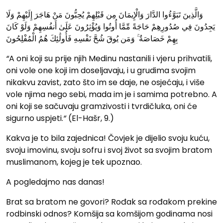
وَالَّذِينَ تَبَوَّءُوا الدَّارَ وَالْإِيمَانَ مِن قَبْلِهِمْ يُحِبُّونَ مَنْ هَاجَرَ إِلَيْهِمْ وَلَا
يَجِدُونَ فِي صُدُورِهِمْ حَاجَةً مِّمَّا أُوتُوا وَيُؤْثِرُونَ عَلَىٰ أَنفُسِهِمْ وَلَوْ كَانَ
بِهِمْ خَصَاصَةٌ ۚ وَمَن يُوقَ شُحَّ نَفْسِهِ فَأُولَٰئِكَ هُمُ الْمُفْلِحُونَ
“
A oni koji su prije njih Medinu nastanili i vjeru prihvatili,
oni vole one koji im doseljavaju, i u grudima svojim
nikakvu zavist, zato što im se daje, ne osjećaju, i više
vole njima nego sebi, mada im je i samima potrebno. A
oni koji se sačuvaju gramzivosti i tvrdičluka, oni će
sigurno uspjeti.
“
(El-Hašr, 9.)
Kakva je to bila zajednica! Čovjek je dijelio svoju kuću,
svoju imovinu, svoju sofru i svoj život sa svojim bratom
muslimanom, kojeg je tek upoznao.
A pogledajmo nas danas!
Brat sa bratom ne govori? Rođak sa rođakom prekine
rodbinski odnos? Komšija sa komšijom godinama nosi