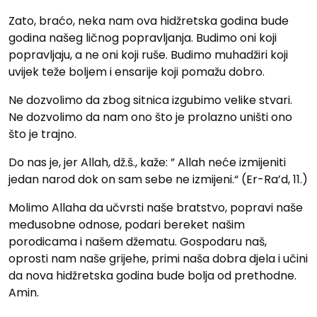
Zato, braćo, neka nam ova hidžretska godina bude
godina našeg ličnog popravljanja. Budimo oni koji
popravljaju, a ne oni koji ruše. Budimo muhadžiri koji
uvijek teže boljem i ensarije koji pomažu dobro.
Ne dozvolimo da zbog sitnica izgubimo velike stvari.
Ne dozvolimo da nam ono što je prolazno uništi ono
što je trajno.
Do nas je, jer Allah, dž.š., kaže: ” Allah neće izmijeniti
jedan narod dok on sam sebe ne izmijeni.“ (Er-Ra’d, 11.)
Molimo Allaha da učvrsti naše bratstvo, popravi naše
međusobne odnose, podari bereket našim
porodicama i našem džematu. Gospodaru naš,
oprosti nam naše grijehe, primi naša dobra djela i učini
da nova hidžretska godina bude bolja od prethodne.
Amin.