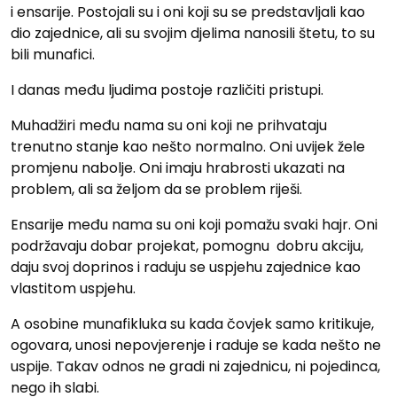
i ensarije. Postojali su i oni koji su se predstavljali kao
dio zajednice, ali su svojim djelima nanosili štetu, to su
bili munafici.
I danas među ljudima postoje različiti pristupi.
Muhadžiri među nama su oni koji ne prihvataju
trenutno stanje kao nešto normalno. Oni uvijek žele
promjenu nabolje. Oni imaju hrabrosti ukazati na
problem, ali sa željom da se problem riješi.
Ensarije među nama su oni koji pomažu svaki hajr. Oni
podržavaju dobar projekat, pomognu dobru akciju,
daju svoj doprinos i raduju se uspjehu zajednice kao
vlastitom uspjehu.
A osobine munafikluka su kada čovjek samo kritikuje,
ogovara, unosi nepovjerenje i raduje se kada nešto ne
uspije. Takav odnos ne gradi ni zajednicu, ni pojedinca,
nego ih slabi.