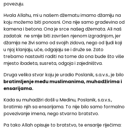
povezuju.
Hvala Allahu, mi u našem džematu imamo džamiju na
koju možemo biti ponosni. Ona nije samo građevina od
kamena i betona. Ona je srce našeg džemata. Ali naš
zadatak ne smije biti završen njenom izgradnjom, jer
džamija ne živi samo od svojih zidova, nego od ljudi koji
u njoj klanjaju, uče, odgajaju se i druže se. Zato
trebamo nastaviti raditi na tome da ona bude što više
mjesto ibadeta, susreta, odgoja i zajedništva.
Druga velika stvar koju je uradio Poslanik, s.a.v.s., je bilo
bratimljenje među muslimanima, muhadžirima i
ensarijama.
Kada su muhadžiri došli u Medinu, Poslanik, s.a.v.s.,
bratimio njih sa ensarijama. To nije bilo samo formalno
povezivanje imena, nego stvarno bratstvo.
Pa tako Allah opisuje to bratstvo, te ensarije riječima: