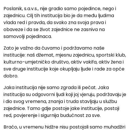
Poslanik, s.a.v.s., nije gradio samo pojedince, nego i
zajednicu. Cilj tih institucija bio je da među ljudima
vlada red i pravda, da svako zna svoja prava i
obaveze i da se život zajednice ne zasniva na
samovolji pojedinaca.
Zato je važno da čuvamo i podržavamo naše
institucije: naš džemat, mjesnu zajednicu, sportski klub,
kulturno-umjetničko društvo, aktiv vakifa, aktiv žena i
sve druge institucije koje okupljaju ljude i rade za opće
dobro.
Jaka institucija nije samo zgrada ili pečat. Jaka
institucija su odgovorni ljudi koji joj vjeruju, podržavaju je
i dio svog vremena, znanja i truda stavljaju u službu
zajednice. Tamo gdje postoje jake institucije, postoji
red, povjerenje i sigurnija budućnost za sve.
Braćo, u vremenu hidžre nisu postojali samo muhadžiri