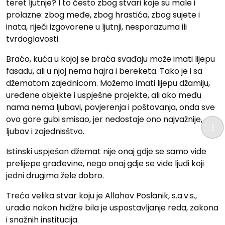
teret ljutnje? I to često zbog stvari koje su male i
prolazne: zbog međe, zbog hrastića, zbog sujete i
inata, riječi izgovorene u ljutnji, nesporazuma ili
tvrdoglavosti.
Braćo, kuća u kojoj se braća svađaju može imati lijepu
fasadu, ali u njoj nema hajra i bereketa. Tako je i sa
džematom zajednicom. Možemo imati lijepu džamiju,
uređene objekte i uspješne projekte, ali ako među
nama nema ljubavi, povjerenja i poštovanja, onda sve
ovo gore gubi smisao, jer nedostaje ono najvažnije,
ljubav i zajednisštvo.
Istinski uspješan džemat nije onaj gdje se samo vide
prelijepe građevine, nego onaj gdje se vide ljudi koji
jedni drugima žele dobro.
Treća velika stvar koju je Allahov Poslanik, s.a.v.s.,
uradio nakon hidžre bila je uspostavljanje reda, zakona
i snažnih institucija.