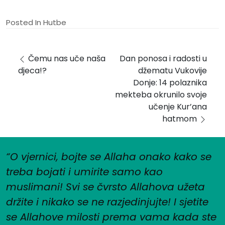
Posted In
Hutbe
Post navigation
Čemu nas uče naša
Dan ponosa i radosti u
djeca!?
džematu Vukovije
Donje: 14 polaznika
mekteba okrunilo svoje
učenje Kur’ana
hatmom
“O vjernici, bojte se Allaha onako kako se
treba bojati i umirite samo kao
muslimani! Svi se čvrsto Allahova užeta
držite i nikako se ne razjedinjujte! I sjetite
se Allahove milosti prema vama kada ste