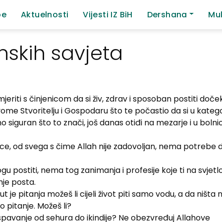
be
Aktuelnosti
Vijesti IZ BiH
Dershana
Mul
skih savjeta
riti s činjenicom da si živ, zdrav i sposoban postiti doč
me Stvoritelju i Gospodaru što te počastio da si u kategor
 siguran što to znači, još danas otiđi na mezarje i u bolnic
e srce, od svega s čime Allah nije zadovoljan, nema potrebe 
postiti, nema tog zanimanja i profesije koje ti na svjetlo
nje posta.
ut je pitanja možeš li cijeli život piti samo vodu, a da ništa 
 pitanje. Možeš li?
i spavanje od sehura do ikindije? Ne obezvređuj Allahove