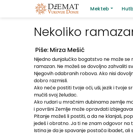
Mekteb
Hut
Main Navigation
Nekoliko ramazan
Piše: Mirza Mešić
Nijedno dunjalučko bogatstvo ne može se mje
ramazan. Ne možeš se dovoljno zahvaliti svo
Njegovih odabranih robova. Ako nisi dovoljno
dobro razmisli.
Ako neće postiti tvoje oči, uši, jezik i tvoj
mučiš svoj želudac.
Ako rudari u mračnim dubinama zemlje mogu 
i površini Zemlje može opravdati izbjegava
Pitanje možeš li postiti, a da ne klanjaš, pop
jedeš i obratno. Ja ti ne znam odgovor na to
Istina je da je spavanje postača ibadet, al