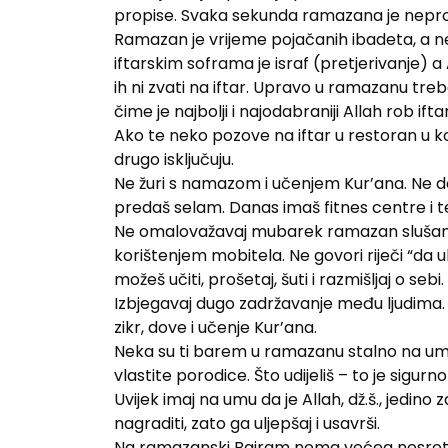
propise. Svaka sekunda ramazana je neproc
Ramazan je vrijeme pojačanih ibadeta, a ne f
iftarskim soframa je israf (pretjerivanje) a 
ih ni zvati na iftar. Upravo u ramazanu tre
čime je najbolji i najodabraniji Allah rob iftar
Ako te neko pozove na iftar u restoran u koj
drugo isključuju.
Ne žuri s namazom i učenjem Kur’ana. Ne doz
predaš selam. Danas imaš fitnes centre i t
Ne omalovažavaj mubarek ramazan slušanje
korištenjem mobitela. Ne govori riječi “da u
možeš učiti, prošetaj, šuti i razmišljaj o sebi. 
Izbjegavaj dugo zadržavanje među ljudima. 
zikr, dove i učenje Kur’ana.
Neka su ti barem u ramazanu stalno na umu s
vlastite porodice. Što udijeliš – to je sigurno
Uvijek imaj na umu da je Allah, dž.š., jedin
nagraditi, zato ga uljepšaj i usavrši.
Na ramazanski Bajram nema većeg nesretni