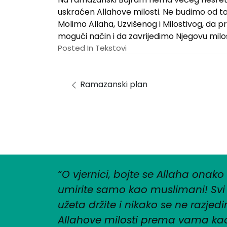
uskraćen Allahove milosti. Ne budimo od ta
Molimo Allaha, Uzvišenog i Milostivog, da p
mogući način i da zavrijedimo Njegovu milos
Posted In
Tekstovi
Post navigation
Ramazanski plan
“O vjernici, bojte se Allaha onako
umirite samo kao muslimani! Svi 
užeta držite i nikako se ne razjedinj
Allahove milosti prema vama kada