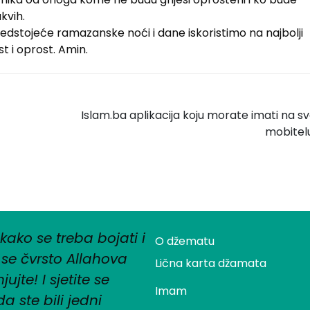
kvih.
redstojeće ramazanske noći i dane iskoristimo na najbolji
t i oprost. Amin.
Islam.ba aplikacija koju morate imati na 
mobitel
 kako se treba bojati i
O džematu
se čvrsto Allahova
Lična karta džamata
ujte! I sjetite se
Imam
 ste bili jedni