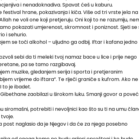
jenjiva i nenadoknadiva. Spavat ćeš u kaburu.
estival hrane, pokazivanja i kiča. Više od tri vrste jela na
Allah ne voli one koji pretjeruju. Oni koji to ne razumiju, ne
bamo pokazati umjerenost, skromnost i poniznost. Sjeti se 
io i sehurio.
em se toči alkohol – uljudno ga odbij. Iftar i kafana jedno
voli sebi da ti meleki tvoj namaz bace u lice i prije nego
eretane, pa se tamo razgibavaj.
m muzike, gledanjem serija i sporta i pretjeranim
bijem vrijeme do iftara”. Te riječi graniče s kufrom. Ako ne
I to je ibadet.
Gibethane zaobilazi u širokom luku. Smanji govor a poveć
iromašni, potrebiti i nevoljnici kao što su ti na umu član
 tvoje.
o za post naglasio da je Njegov i da će za njega posebno
ka od onoga kome ne budu grijesi oprošteni i ko bude