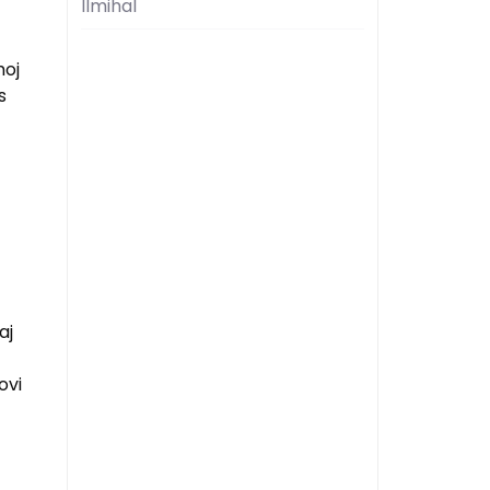
Ilmihal
moj
s
aj
ovi