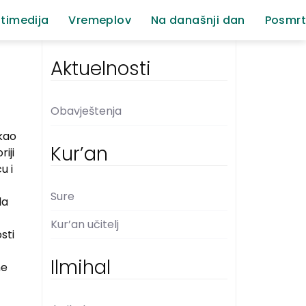
timedija
Vremeplov
Na današnji dan
Posmrt
Aktuelnosti
Obavještenja
ekao
Kur’an
iji
u i
Sure
da
Kur’an učitelj
sti
Ilmihal
ne