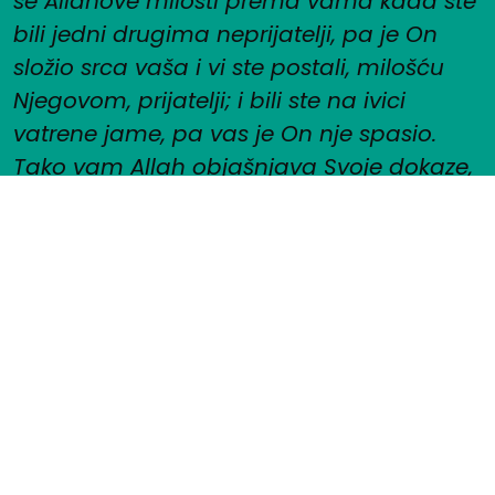
se Allahove milosti prema vama kada ste
bili jedni drugima neprijatelji, pa je On
složio srca vaša i vi ste postali, milošću
Njegovom, prijatelji; i bili ste na ivici
vatrene jame, pa vas je On nje spasio.
Tako vam Allah objašnjava Svoje dokaze,
da biste na Pravom putu istrajali!“
(Al – Imran, 102-103.)
Facebook
YouTube
O džematu
Lična karta džamata
Imam
Džematski odbor