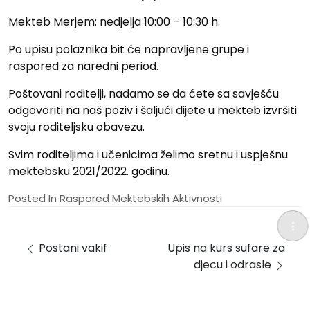
Mekteb Merjem: nedjelja 10:00 – 10:30 h.
Po upisu polaznika bit će napravljene grupe i
raspored za naredni period.
Poštovani roditelji, nadamo se da ćete sa savješću
odgovoriti na naš poziv i šaljući dijete u mekteb izvršiti
svoju roditeljsku obavezu.
Svim roditeljima i učenicima želimo sretnu i uspješnu
mektebsku 2021/2022. godinu.
Posted In
Raspored Mektebskih Aktivnosti
Post navigation
Postani vakif
Upis na kurs sufare za
djecu i odrasle