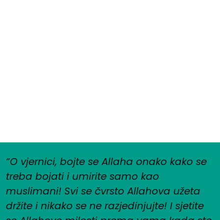
“O vjernici, bojte se Allaha onako kako se
treba bojati i umirite samo kao
muslimani! Svi se čvrsto Allahova užeta
držite i nikako se ne razjedinjujte! I sjetite