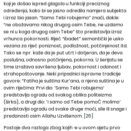
koji je došao ispred glagola u funkciji preciznog
određenja, kako bi se jasno odredila namjera subjekta
i izraz bio jasan. “Samo Tebi robujemo” znači, dakle:
“ne obo‍žavamo nikog drugog osim Tebe, ne uzdamo
se ni u koga drugog osim Tebe” što predstavlja izraz
vrhunca pokornosti. Riječ “ibadet” semantički je usko
vezana za riječ poniznost, podlo‍žnost, potčinjenost itd.
Tako se npr. kaž‍e da je put utrt i dotjeran, da je deva
poslušna, odnosno potčinjena, pokorna. U šerijatu se
time izraž‍ava savršena ljubav, pokornost i odanost i
strahopoštovanje. Neki pripadnici ispravne tradicije
govore: ”Fatiha je suština Kur’ana, a njena suština je u
ovim riječima: Prvi dio: ’Samo Tebi robujemo’
predstavlja ogradu od svakog oblika politeizma
(širka), a drugi dio: ’I samo od Tebe pomoĆ molimo’
predstavlja ogradu od svake druge moći, sile ili snage i
predanosti osim Allahu Uzvišenom.
[26]
Postoje dva razloga zbog kojih ·e u ovom ajetu prvo