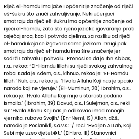
Riječ el-hamdu ima jače I općenitije značenje od riječi
eš-šukru što znači zahvaljivanje. Neki učenjaci
smatraju da riječ eš-šukru ima općenitje značenje od
riječi el-hamdu, zato što njeno jezičko igovaranje prati
osjećaj srca, kao I potvrda djelima, za razliku od riječi
el-hamdukoja se izgovara samo jezikom. Drugi pak
smatraju da riječ el-hamdu ima šire značenje jer
sadrži I zahvalu I pohvalu. Prenosi se da je Ibn Abbas,
r.a., rekao: “El-Hamdu lillahi su riječi svakog zahvalnog
roba. Kada je Adem, a.s., kihnuo, rekao je: ‘EI-Hamdu
lillah.’ Nuh, a.s., rekao je: ‘Hvala Allahu Koji nas je spasio
naroda koji ne vjeruje.’ (El-Muminun, 28) Ibrahim, a.s.,
rekao je: ‘Hvala Allahu Koji mi je u starosti podario
Ismaila.’ (Ibrahim, 39) Davud, a.s., i Sulejman, a.s., rekli
su: ‘Hvala Allahu Koji nas je odlikovao imad mnogih
vjernika, rubova Svojih.’ (En-Nem!, IS) Allah, dž.š.,
naredio je Poslanikl1, s.a.v.s.: ‘/ reci: ‘Hvaljen ALLah, Koji
Sebi mje uzeo djetet�t.’ (El-Isra, Ill) Stanovnici