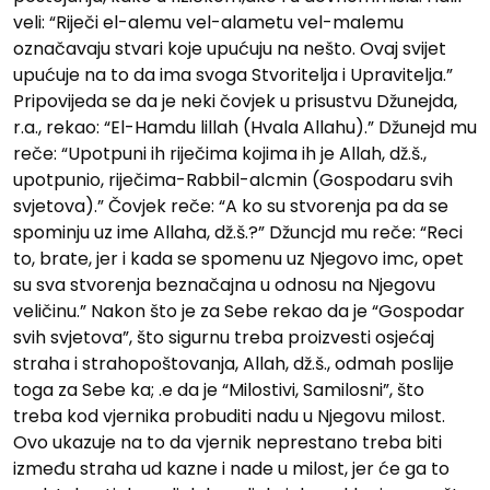
veli: “Riječi el-alemu vel-alametu vel-malemu
označavaju stvari koje upućuju na nešto. Ovaj svijet
upućuje na to da ima svoga Stvoritelja i Upravitelja.”
Pripovijeda se da je neki čovjek u prisustvu Džunejda,
r.a., rekao: “El-Hamdu lillah (Hvala Allahu).” Džunejd mu
reče: “Upotpuni ih riječima kojima ih je Allah, dž.š.,
upotpunio, riječima-Rabbil-alcmin (Gospodaru svih
svjetova).” Čovjek reče: “A ko su stvorenja pa da se
spominju uz ime Allaha, dž.š.?” Džuncjd mu reče: “Reci
to, brate, jer i kada se spomenu uz Njegovo imc, opet
su sva stvorenja beznačajna u odnosu na Njegovu
veličinu.” Nakon što je za Sebe rekao da je “Gospodar
svih svjetova”, što sigurnu treba proizvesti osjećaj
straha i strahopoštovanja, Allah, dž.š., odmah poslije
toga za Sebe ka; .e da je “Milostivi, Samilosni”, što
treba kod vjernika probuditi nadu u Njegovu milost.
Ovo ukazuje na to da vjernik neprestano treba biti
između straha ud kazne i nade u milost, jer će ga to