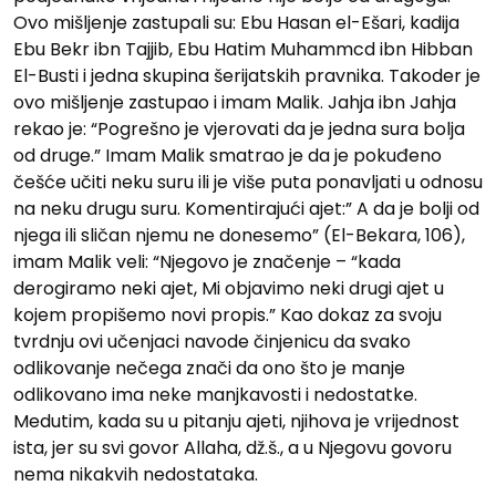
Ovo mišljenje zastupali su: Ebu Hasan el-Ešari, kadija
Ebu Bekr ibn Tajjib, Ebu Hatim Muhammcd ibn Hibban
El-Busti i jedna skupina šerijatskih pravnika. Takoder je
ovo mišljenje zastupao i imam Malik. Jahja ibn Jahja
rekao je: “Pogrešno je vjerovati da je jedna sura bolja
od druge.” Imam Malik smatrao je da je pokuđeno
češće učiti neku suru ili je više puta ponavljati u odnosu
na neku drugu suru. Komentirajući ajet:” A da je bolji od
njega ili sličan njemu ne donesemo” (El-Bekara, 106),
imam Malik veli: “Njegovo je značenje – “kada
derogiramo neki ajet, Mi objavimo neki drugi ajet u
kojem propišemo novi propis.” Kao dokaz za svoju
tvrdnju ovi učenjaci navode činjenicu da svako
odlikovanje nečega znači da ono što je manje
odlikovano ima neke manjkavosti i nedostatke.
Medutim, kada su u pitanju ajeti, njihova je vrijednost
ista, jer su svi govor Allaha, dž.š., a u Njegovu govoru
nema nikakvih nedostataka.