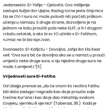
Jedanaesto: EI-Yafija – Cjelovita. Ovo mišljenje
zastupa Sufjan ibn Ujejna. Razlog torne jeste činjcnica
tla se OV<l sura nc može poloviti niti parčati prilikom
učenja u namazu. S druge strane, dozvoljeno je na
jednom re katu proučiti pola neke SLIIT, a ll<l drugom
rckatu ostatak, a ako bi sc tO učinilo s EI-Fatihom,
nJmaz ne bi bio isprJvan.
Dvanaesto: El-Kafijctu – Dovoljna. Jahja ibn Ebi Kesir
veli: “Ova sura bit će dovoljna ako se u nama:t.u prouči
umjesto neke druge sure, a nju nijedna druga sura ne
može :t.amijenit.i.”
[5]
Vrijednosti sure El-Fatiha
Od Ubejja prenosi se „da će onom ko recitira Fatihu
biti data zasluga i nagrada kao da je proučio svije
trećine Kur’ana i kao da je dao milostinju svakom
čovjeku, vjerniku ili vjernici“ (Taberasi, 36.) Kada je