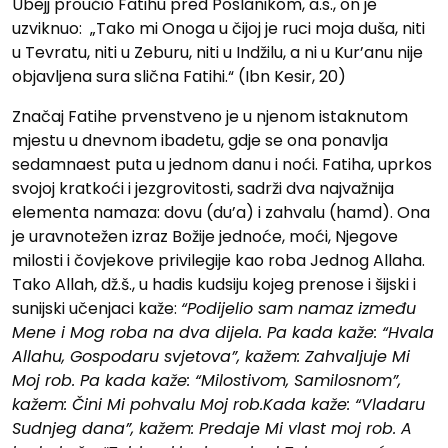
Ubejj proučio Fatihu pred Poslanikom, a.s., on je
uzviknuo: „Tako mi Onoga u čijoj je ruci moja duša, niti
u Tevratu, niti u Zeburu, niti u Indžilu, a ni u Kur’anu nije
objavljena sura slična Fatihi.“ (Ibn Kesir, 20)
Značaj Fatihe prvenstveno je u njenom istaknutom
mjestu u dnevnom ibadetu, gdje se ona ponavlja
sedamnaest puta u jednom danu i noći. Fatiha, uprkos
svojoj kratkoći i jezgrovitosti, sadrži dva najvažnija
elementa namaza: dovu (du’a) i zahvalu (hamd). Ona
je uravnotežen izraz Božije jednoće, moći, Njegove
milosti i čovjekove privilegije kao roba Jednog Allaha.
Tako Allah, dž.š., u hadis kudsiju kojeg prenose i šijski i
sunijski učenjaci kaže:
“Podijelio sam namaz između
Mene i Mog roba na dva dijela.
Pa kada kaže: “Hvala
Allahu, Gospodaru svjetova”, kažem: Zahvaljuje Mi
Moj rob. Pa kada kaže: “Milostivom, Samilosnom”,
kažem: Čini Mi pohvalu Moj rob.Kada kaže: “Vladaru
Sudnjeg dana”, kažem: Predaje Mi vlast moj rob. A