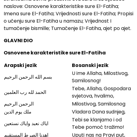
naslove: Osnovene karakteristike sure El-Fatiha;
Imena sure El-Fatiha; Vrijednosti sure El-Fatiha; Propisi
o učenju sure El-Fatiha u namazu; Vrijednost I
tumačenje bismille; Tumačenje El-Fatiha, ajet po ajet.
GLAVNI DIO
Osnovene karakteristike sure El-Fatiha
Arapski jezik
Bosanski jezik
U ime Allaha, Milostivog,
بسم الله الرحمن الرحيم
Samilosnog!
Tebe, Allaha, Gospodara
الحمد لله رب العلمين
svjetova, hvalimo,
الرحمن الرحيم
Milostivog, Samilosnog
ملك يوم الدين
Vladara Dana sudnjeg,
Tebi se klanjamo i od
اياك نعبد واياك نستعين
Tebe pomoć tražimo!
اهدنا الصرط المستقيم
Uputi nas na Pravi put,