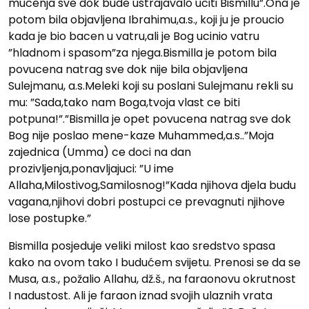
mucenja sve dok bude ustrajavalo uciti Bismillu”.Ona je
potom bila objavljena Ibrahimu,a.s., koji ju je proucio
kada je bio bacen u vatru,ali je Bog ucinio vatru
”hladnom i spasom”za njega.Bismilla je potom bila
povucena natrag sve dok nije bila objavljena
Sulejmanu, a.s.Meleki koji su poslani Sulejmanu rekli su
mu: ”Sada,tako nam Boga,tvoja vlast ce biti
potpuna!”.”Bismilla je opet povucena natrag sve dok
Bog nije poslao mene-kaze Muhammed,a.s..”Moja
zajednica (Umma) ce doci na dan
prozivljenja,ponavljajuci: ”U ime
Allaha,Milostivog,Samilosnog!”Kada njihova djela budu
vagana,njihovi dobri postupci ce prevagnuti njihove
lose postupke.”
Bismilla posjeduje veliki milost kao sredstvo spasa
kako na ovom tako I budućem svijetu. Prenosi se da se
Musa, a.s., požalio Allahu, dž.š., na faraonovu okrutnost
I nadustost. Ali je faraon iznad svojih ulaznih vrata