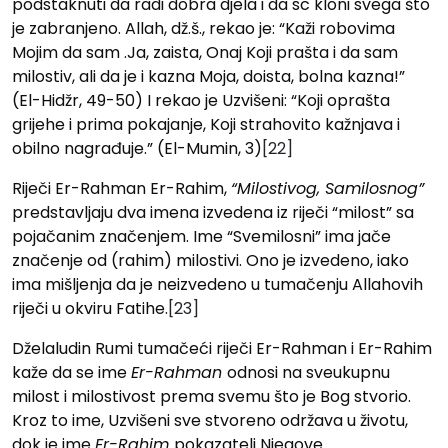
podstaknuti da radi dobra djela i da sc kloni svega što
je zabranjeno. Allah, dž.š., rekao je: “Kaži robovima
Mojim da sam .Ja, zaista, Onaj Koji prašta i da sam
milostiv, ali da je i kazna Moja, doista, bolna kazna!”
(El-Hidžr, 49-50) I rekao je Uzvišeni: “Koji oprašta
grijehe i prima pokajanje, Koji strahovito kažnjava i
obilno nagrađuje.” (El-Mumin, 3)
[22]
Riječi Er-Rahman Er-Rahim,
“
Milostivog, Samilosnog”
predstavljaju dva imena izvedena iz riječi “milost” sa
pojačanim značenjem. Ime “Svemilosni” ima jače
značenje od (rahim) milostivi. Ono je izvedeno, iako
ima mišljenja da je neizvedeno u tumačenju Allahovih
riječi u okviru Fatihe.
[23]
Dželaludin Rumi tumačeći riječi Er-Rahman i Er-Rahim
kaže da se ime
Er-Rahman
odnosi na sveukupnu
milost i milostivost prema svemu što je Bog stvorio.
Kroz to ime, Uzvišeni sve stvoreno održava u životu,
dok je ime
Er-Rahim
pokazatelj Njegove