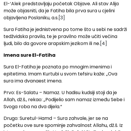
El-‘Alek predstavljaju početak Objave. Ali stav Alija
može objasniti, da je Fatiha bila prva sura u cjelini
objavljena Poslaniku, a.s.
[3]
Sura Fatiha je jednistvena po tome što u sebi ne sadrži
tedžvidska pravila, te je pravilno može učiti većina
ljudi, bilo da govore arapskim jezikom ili ne.
[4]
Imena sure El-Fatiha
Sura El-Fatiha je poznata po mnogim imenima i
epitetima. Imam Kurtubi u svom tefsiru kaže: „Ova
sura ima dvanaest imena.
Prvo: Es-Salatu – Namaz. U hadisu kudsiji stoji da je
Allah, dž.š., rekao: „Podijelio sam namaz između Sebe i
Svoga roba na dva dijela.“
Drugo: Suretul-Hamd – Sura zahvale, jer se na
početku ove sure spominje zahvalnost Allahu, dž.š. Iz