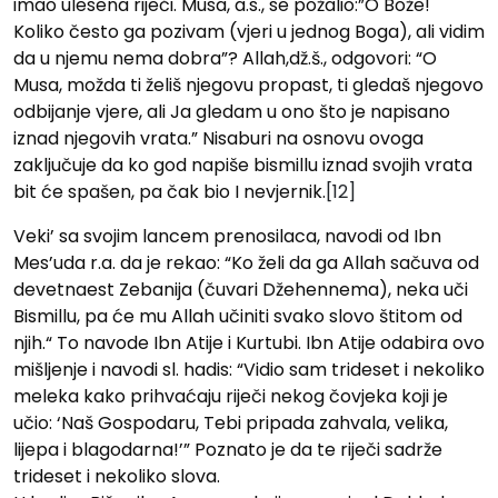
imao ulesena riječi. Musa, a.s., se požalio:”O Bože!
Koliko često ga pozivam (vjeri u jednog Boga), ali vidim
da u njemu nema dobra”? Allah,dž.š., odgovori: “O
Musa, možda ti želiš njegovu propast, ti gledaš njegovo
odbijanje vjere, ali Ja gledam u ono što je napisano
iznad njegovih vrata.” Nisaburi na osnovu ovoga
zaključuje da ko god napiše bismillu iznad svojih vrata
bit će spašen, pa čak bio I nevjernik.
[12]
Veki’ sa svojim lancem prenosilaca, navodi od Ibn
Mes’uda r.a. da je rekao: “Ko ‍želi da ga Allah sačuva od
devetnaest Zebanija (čuvari D‍žehennema), neka uči
Bismillu, pa će mu Allah učiniti svako slovo štitom od
njih.“ To navode Ibn Atije i Kurtubi. Ibn Atije odabira ovo
mišljenje i navodi sl. hadis: “Vidio sam trideset i nekoliko
meleka kako prihvaćaju riječi nekog čovjeka koji je
učio: ‘Naš Gospodaru, Tebi pripada zahvala, velika,
lijepa i blagodarna!’” Poznato je da te riječi sadrže
trideset i nekoliko slova.