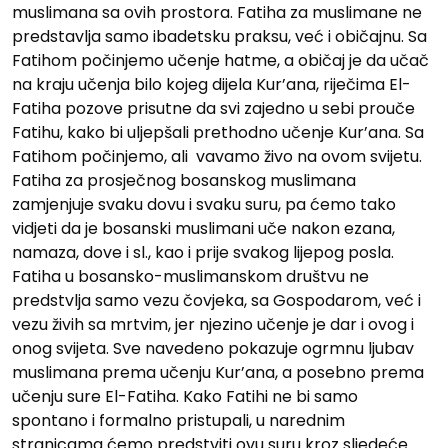
muslimana sa ovih prostora. Fatiha za muslimane ne
predstavlja samo ibadetsku praksu, već i običajnu. Sa
Fatihom počinjemo učenje hatme, a običaj je da učač
na kraju učenja bilo kojeg dijela Kur’ana, riječima El-
Fatiha pozove prisutne da svi zajedno u sebi prouče
Fatihu, kako bi uljepšali prethodno učenje Kur’ana. Sa
Fatihom počinjemo, ali vavamo živo na ovom svijetu.
Fatiha za prosječnog bosanskog muslimana
zamjenjuje svaku dovu i svaku suru, pa ćemo tako
vidjeti da je bosanski muslimani uče nakon ezana,
namaza, dove i sl., kao i prije svakog lijepog posla.
Fatiha u bosansko-muslimanskom društvu ne
predstvlja samo vezu čovjeka, sa Gospodarom, već i
vezu živih sa mrtvim, jer njezino učenje je dar i ovog i
onog svijeta. Sve navedeno pokazuje ogrmnu ljubav
muslimana prema učenju Kur’ana, a posebno prema
učenju sure El-Fatiha. Kako Fatihi ne bi samo
spontano i formalno pristupali, u narednim
stranicama ćemo predstviti ovu suru kroz sljedeće