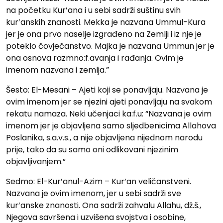
na početku Kur’ana i u sebi sadrži suštinu svih
kur’anskih znanosti. Mekka je nazvana Ummul-Kura
jer je ona prvo naselje izgrađeno na Zemlji i iz nje je
poteklo čovječanstvo. Majka je nazvana Ummun jer je
ona osnova razmno:f.avanja i rađanja. Ovim je
imenom nazvana i zemlja.”
Šesto: El-Mesani – Ajeti koji se ponavljaju. Nazvana je
ovim imenom jer se njezini ajeti ponavljaju na svakom
rekatu namaza. Neki učenjaci ka:f.u: “Nazvana je ovim
imenom jer je objavljena samo sljedbenicima Allahova
Poslanika, s.a.v.s., a nije objavljena nijednom narodu
prije, tako da su samo oni odlikovani njezinim
objavljivanjem.”
Sedmo: El-Kur’anul-Azim – Kur’an veličanstveni.
Nazvana je ovim imenom, jer u sebi sadrži sve
kur’anske znanosti. Ona sadrži zahvalu Allahu, dž.š.,
Njegova savršena i uzvišena svojstva i osobine,