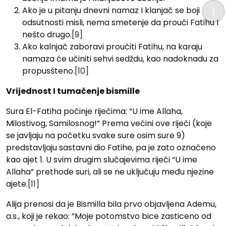
Ako je u pitanju dnevni namaz I klanjač se boji
odsutnosti misli, nema smetenje da prouči Fatihu I
nešto drugo.
[9]
Ako kalnjač zaboravi proučiti Fatihu, na karaju
namaza će učiniti sehvi sedždu, kao nadoknadu za
propusšteno.
[10]
Vrijednost I tumačenje bismille
Sura El-Fatiha počinje riječima: “U ime Allaha,
Milostivog, Samilosnog!” Prema većini ove riječi (koje
se javljaju na početku svake sure osim sure 9)
predstavljaju sastavni dio Fatihe, pa je zato označeno
kao ajet 1. U svim drugim slučajevima riječi “U ime
Allaha” prethode suri, ali se ne uključuju među njezine
ajete.
[11]
Alija prenosi da je Bismilla bila prvo objavljena Ademu,
a.s., koji je rekao: ”Moje potomstvo bice zasticeno od