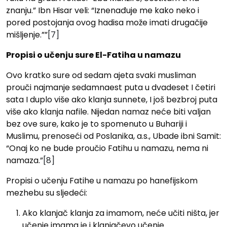
znanju.” Ibn Hisar veli: “Iznenađuje me kako neko i
pored postojanja ovog hadisa može imati drugačije
mišljenje.””
[7]
Propisi o učenju sure El-Fatiha u namazu
Ovo kratko sure od sedam ajeta svaki musliman
prouči najmanje sedamnaest puta u dvadeset I četiri
sata I duplo više ako klanja sunnete, I još bezbroj puta
više ako klanja nafile. Nijedan namaz neće biti valjan
bez ove sure, kako je to spomenuto u Buhariji i
Muslimu, prenoseći od Poslanika, a.s., Ubade ibni Samit:
“Onaj ko ne bude proučio Fatihu u namazu, nema ni
namaza.”
[8]
Propisi o učenju Fatihe u namazu po hanefijskom
mezhebu su sljedeći:
Ako klanjač klanja za imamom, neće učiti ništa, jer
učenje imama je i klanjačevo učenje.