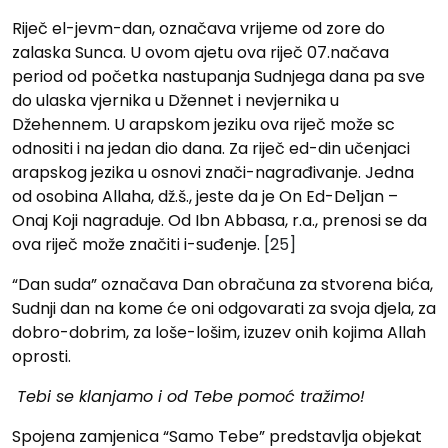
Riječ el-jevm-dan, označava vrijeme od zore do
zalaska Sunca. U ovom ajetu ova riječ 07.načava
period od početka nastupanja Sudnjega dana pa sve
do ulaska vjernika u Džennet i nevjernika u
Džehennem. U arapskom jeziku ova riječ može sc
odnositi i na jedan dio dana. Za riječ ed-din učenjaci
arapskog jezika u osnovi znači-nagrađivanje. Jedna
od osobina Allaha, dž.š., jeste da je On Ed-De1jan –
Onaj Koji nagraduje. Od Ibn Abbasa, r.a., prenosi se da
ova riječ može značiti i-suđenje.
[25]
“Dan suda” označava Dan obračuna za stvorena bića,
Sudnji dan na kome će oni odgovarati za svoja djela, za
dobro-dobrim, za loše-lošim, izuzev onih kojima Allah
oprosti.
Tebi se klanjamo i od Tebe pomoć tražimo!
Spojena zamjenica “Samo Tebe” predstavlja objekat