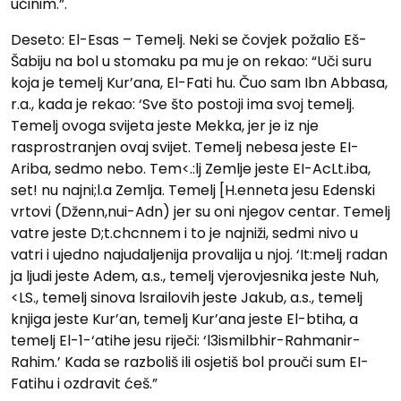
učinim.”.
Deseto: El-Esas – Temelj. Neki se čovjek požalio Eš-
Šabiju na bol u stomaku pa mu je on rekao: “Uči suru
koja je temelj Kur’ana, El-Fati hu. Čuo sam Ibn Abbasa,
r.a., kada je rekao: ‘Sve što postoji ima svoj temelj.
Temelj ovoga svijeta jeste Mekka, jer je iz nje
rasprostranjen ovaj svijet. Temelj nebesa jeste EI-
Ariba, sedmo nebo. Tem<.:lj Zemlje jeste EI-AcLt.iba,
set! nu najni;l.a Zemlja. Temelj [H.enneta jesu Edenski
vrtovi (Dženn,nui-Adn) jer su oni njegov centar. Temelj
vatre jeste D;t.chcnnem i to je najniži, sedmi nivo u
vatri i ujedno najudaljenija provalija u njoj. ‘It:melj radan
ja ljudi jeste Adem, a.s., temelj vjerovjesnika jeste Nuh,
<LS., temelj sinova lsrailovih jeste Jakub, a.s., temelj
knjiga jeste Kur’an, temelj Kur’ana jeste El-btiha, a
temelj El-1-‘atihe jesu riječi: ‘l3ismilbhir-Rahmanir-
Rahim.’ Kada se razboliš ili osjetiš bol prouči sum EI-
Fatihu i ozdravit ćeš.”