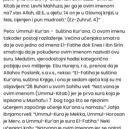
Kitab je imc Levhi Mahfuza, jer ga je ovim imenom
na7.vao Allah, dž.š., u ajetu: 14 on je u Glavnoj knjizi, u
Nas, cijenjen i pun mudrosti.’ (Ez-Zuhruf, 4)”
Peto: Ummul-Kur’an – Suština Kur’ana. O ovom imenu
takoder postoji razilaženje. Većina učenjaka smatra
da je ovo jedno od imena El-Fatihe dok Enes i Ibn Sirin
smatraju da je pokuđeno ovim imenom nazivati ovu
suru. Medutim, vjerodostojni hadisi kategorično
pobijaju ovo mišljenje. Ebu Hurejra, r.a., prenosi da je
Allahov Poslanik, s.a.v.s., rekao: “EI-Fatiha je suština
Kur’ana, suština Knjige, i ona je sedam ajeta koji su mi
objavljeni.”28 Buhari u svom Sahihu veli: “Na:t.vana je
ovim imenom (Ummui-Kitab) jer je prva sura koja je
ispisana u Mushafu i 7 .bog toga što se njezinim
učenjem započinje učenje Kur’ana u namazu.” Jahja
ibnjamcrveli: “Ummul-Kura je Mekka, Ummul-Horosan
je Merv, a Ummul-Kur’an je sura El-Fatiha.” Neki
učenjaci kažu: “Nazvana je ovim imenom jer se nalazi