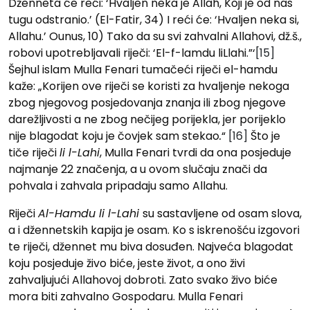
Dženneta će reći: ‘Hvaljen neka je Allah, Koji je od nas
tugu odstranio.’ (El-Fatir, 34) I reći će: ‘Hvaljen neka si,
Allahu.’ Ounus, 10) Tako da su svi zahvalni Allahovi, dž.š.,
robovi upotrebljavali riječi: ‘El-f-lamdu liLlahi.”‘
[15]
Šejhul islam Mulla Fenari tumačeći riječi el-hamdu
kaže: „Korijen ove riječi se koristi za hvaljenje nekoga
zbog njegovog posjedovanja znanja ili zbog njegove
darežljivosti a ne zbog nečijeg porijekla, jer porijeklo
nije blagodat koju je čovjek sam stekao
.
“
[16]
Što je
tiče riječi
li l-Lahi
, Mulla Fenari tvrdi da ona posjeduje
najmanje 22 značenja, a u ovom slučaju znači da
pohvala i zahvala pripadaju samo Allahu.
Riječi
Al-Hamdu li l-Lahi
su sastavljene od osam slova,
a i džennetskih kapija je osam. Ko s iskrenošću izgovori
te riječi, džennet mu biva dosuđen. Najveća blagodat
koju posjeduje živo biće, jeste život, a ono živi
zahvaljujući Allahovoj dobroti. Zato svako živo biće
mora biti zahvalno Gospodaru. Mulla Fenari