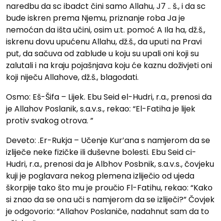
naredbu da sc ibadct čini samo Allahu, J7 .. š., i da sc
bude iskren prema Njemu, priznanje roba Ja je
nemoćan da išta učini, osim u:t. pomoć A Ila ha, dž.š.,
iskrenu dovu upućenu Allahu, dž.š., da uputi na Pravi
put, da sačuva od zablude u koju su upali oni koji su
zalutali i na kraju pojašnjava koju će kaznu doživjeti oni
koji niječu Allahove, dž.š., blagodati.
Osmo: Eš-Šifa – Lijek. Ebu Seid el-Hudri, r.a., prenosi da
je Allahov Poslanik, s.a.v.s., rekao: “El-Fatiha je lijek
protiv svakog otrova. ”
Deveto: .Er-Rukja – Učenje Kur’ana s namjerom da se
izliječe neke fizičke ili duševne bolesti. Ebu Seid ci-
Hudri, r.a., prenosi da je Albhov Posbnik, s.a.v.s., čovjeku
kuji je poglavara nekog plemena izliječio od ujeda
škorpije tako što mu je proučio Fl-Fatihu, rekao: “Kako
si znao da se ona uči s namjerom da se izliječi?” Čovjek
je odgovorio: “Allahov Poslaniče, nadahnut sam da to