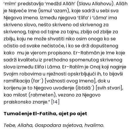
‘mīm’ predstavlja ‘medžd Allāh’ (Slavu Allahovu). Allāh
je Najveće Ime (ismul ‘azam), koje sadrži u sebi sva
Njegova Imena. Između njegova ‘Elifa’ i ‘Lāma’ ima
skriveno slovo, nešto skriveno od skrivenog za
skrivenog, tajna od tajne za tajnu, zbilja od zbilje za
zbilju, koju ne može shvatiti niko osim onoga ko se
očistio od svake nečistoće, i ko se drži dopuštenog
kako mu je vjerom propisano. Er-Raḥmān je Ime koje
sadrži kvalitetu iz prethodno spomenutog skrivenog
slova između Elifa i Lāma. Er-Raḥīm je Onaj koji naginje
Svojim robovima u nježnosti opskrbljujući ih, to bijavši
ramifikacija (farʿ) [važnosti ovog Imena], dok u
korijenu je to Njegovo uvođenje (ibtidāʾ) [svih stvari],
kao milost (raḥmeten), vezano za Njegovo
praiskonsko znanje.”
[14]
Tumačenje El-Fatiha, ajet po ajet
Tebe, Allaha, Gospodara svjetova, hvalimo.