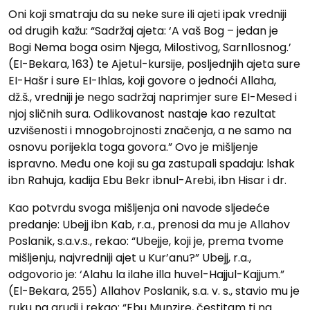
Oni koji smatraju da su neke sure ili ajeti ipak vredniji
od drugih kažu: “Sadržaj ajeta: ‘A vaš Bog – jedan je
Bogi Nema boga osim Njega, Milostivog, Sarnllosnog.’
(EI-Bekara, 163) te Ajetul-kursije, posljednjih ajeta sure
EI-Hašr i sure EI-Ihlas, koji govore o jednoći Allaha,
dž.š., vredniji je nego sadržaj naprimjer sure EI-Mesed i
njoj sličnih sura. Odlikovanost nastaje kao rezultat
uzvišenosti i mnogobrojnosti značenja, a ne samo na
osnovu porijekla toga govora.” Ovo je mišljenje
ispravno. Među one koji su ga zastupali spadaju: lshak
ibn Rahuja, kadija Ebu Bekr ibnul-Arebi, ibn Hisar i dr.
Kao potvrdu svoga mišljenja oni navode sljedeće
predanje: Ubejj ibn Kab, r.a., prenosi da mu je Allahov
Poslanik, s.a.v.s., rekao: “Ubejje, koji je, prema tvome
mišljenju, najvredniji ajet u Kur’anu?” Ubejj, r.a.,
odgovorio je: ‘Alahu la ilahe illa huvel-Hajjul-Kajjum.”
(El-Bekara, 255) Allahov Poslanik, s.a. v. s., stavio mu je
ruku na grudi i rekao: “Ebu Munzire, čestitam ti na