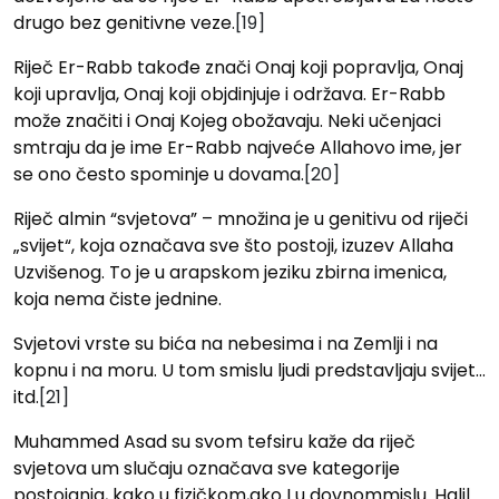
drugo bez genitivne veze.
[19]
Riječ Er-Rabb takođe znači Onaj koji popravlja, Onaj
koji upravlja, Onaj koji objdinjuje i održava. Er-Rabb
može značiti i Onaj Kojeg obožavaju. Neki učenjaci
smtraju da je ime Er-Rabb najveće Allahovo ime, jer
se ono često spominje u dovama.
[20]
Riječ almin “svjetova” – mno‍žina je u genitivu od riječi
„svijet“, koja označava sve što postoji, izuzev Allaha
Uzvišenog. To je u arapskom jeziku zbirna imenica,
koja nema čiste jednine.
Svjetovi vrste su bića na nebesima i na Zemlji i na
kopnu i na moru. U tom smislu ljudi predstavljaju svijet…
itd.
[21]
Muhammed Asad su svom tefsiru kaže da riječ
svjetova um slučaju označava sve kategorije
postojanja, kako u fizičkom,ako I u dovnommislu. Halil