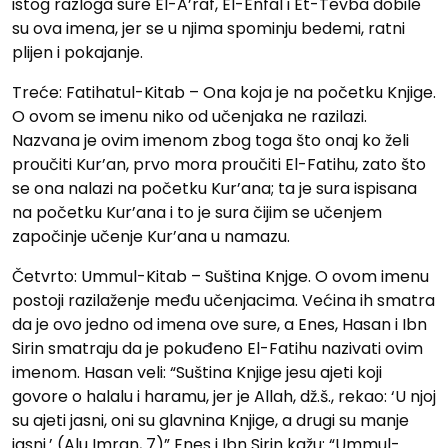
istog razloga sure El-A’raf, El-Enfal i Et-Tevba dobile
su ova imena, jer se u njima spominju bedemi, ratni
plijen i pokajanje.
Treće: Fatihatul-Kitab – Ona koja je na početku Knjige.
O ovom se imenu niko od učenjaka ne razilazi.
Nazvana je ovim imenom zbog toga što onaj ko želi
proučiti Kur’an, prvo mora proučiti El-Fatihu, zato što
se ona nalazi na početku Kur’ana; ta je sura ispisana
na početku Kur’ana i to je sura čijim se učenjem
započinje učenje Kur’ana u namazu.
Četvrto: Ummul-Kitab – Suština Knjge. O ovom imenu
postoji razilaženje među učenjacima. Većina ih smatra
da je ovo jedno od imena ove sure, a Enes, Hasan i Ibn
Sirin smatraju da je pokuđeno El-Fatihu nazivati ovim
imenom. Hasan veli: “Suština Knjige jesu ajeti koji
govore o halalu i haramu, jer je Allah, dž.š., rekao: ‘U njoj
su ajeti jasni, oni su glavnina Knjige, a drugi su manje
jasni.’ (Alu Imran, 7)” Enes i Ibn Sirin kažu: “Ummul-