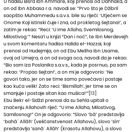
U hadisu Bišra ibn Ammare, koji prenosi od Dahhaka, a
on od Ibn Abbasa r.a. navodi se: ”Prvo što je D‍žibril
saopštio Muhammedu s.a.v.s. bile su riječi: ‘Utječem se
Onome Koji istinski čuje i zna, od prokletog šejtana!’, a
zatim je rekao: ”Reci: ‘U ime Allaha, Svemilosnog,
Milostivog.’” Nesa’i u knjizi “Dan i noć”, te Ibn Merdevejh
u svom komentaru hadisa Halida el-Hazzai, koji
prenosi od Hud‍ejmija, on od Ebu Meliha ibn Usame,
ovaj od Umejra, a on od svoga oca, navodi da je rekao:
“Bio sam iza Poslanika s.a.v.s., kada je posrnuo, pa sam
rekao: ‘Propao šejtan!’, a on mi je odgovorio: ‘Ne
govori tako, jer on se time samo povećava i postaje
kao kuća velik! Zato reci: ‘Bismillah’, jer time se on
smanjuje i postaje sitan kao mušica!’”
[13]
Ebu Bekr el-Sidžzi prenosi da su Sehla upitali o
značenju Allahovih riječ: “U ime Allaha, Milostivog,
Samilosnog!” On je odgovorio: “Slovo ‘bā’ predstavlja
‘bahāʾ Allāh’ (veličanstvenost Allahovu), slovo ‘sīn’
predstavlja ‘sanāʾ Allāh’ (krasotu Allahovu), a slovo