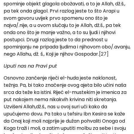
spominje objekt glagola obožavati, a to je Allah, dž.š.,
pa tek onda glagol. Prvi razlog jeste to što Arapi u
svom govoru uvijek prvo spomenu ono što je
najva/.nije, a u ovom slučaju to je Allah, dž.š., pa tek
onda ono što je manje važno, a to su ljudi i njihovi
postupci. Drugi razlog jeste to da prednost u
spominjanju ne pripada ljudima i njihovom obo/.avanju,
nego Allahu, dž. š., Koji je njihov Gospodar.
[27]
Uputi nas na Pravi put
Osnovno zančenje riječi el-huda jeste naklonost,
težnja. Pa, bi tako značenje ovog ajeta bilo učini naša
srca da teže ka istini. Rijeć el-mustekim je imenica za
put nakojem nema nikakvih krivina niti skretanja.
Uzvišeni Allah,dž.š., nas u ovoj suri uči kako da
upućujemo dovu. Pa tako u tefsiru Ibn Kesira se kaže
da Onaj koji moli najprije je duž‍an pohvaliti Onoga od
Koga tra‍ži i moli, a zatim uputiti molbu za sebe i svoju