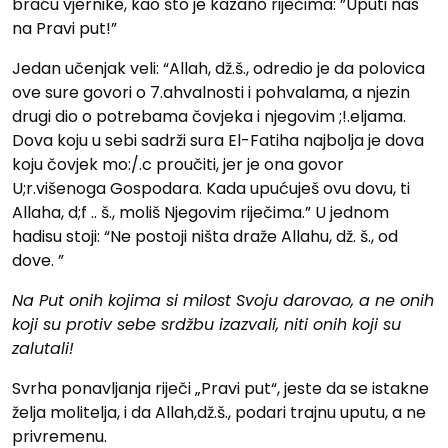
braću vjernike, kao što je kazano riječima: ”Uputi nas
na Pravi put!”
Jedan učenjak veli: “Allah, dž.š., odredio je da polovica
ove sure govori o 7.ahvalnosti i pohvalama, a njezin
drugi dio o potrebama čovjeka i njegovim ;!.eljama.
Dova koju u sebi sadrži sura El-Fatiha najbolja je dova
koju čovjek mo:/.c proučiti, jer je ona govor
U;r.višenoga Gospodara. Kada upućuješ ovu dovu, ti
Allaha, d;f .. š., moliš Njegovim riječima.” U jednom
hadisu stoji: “Ne postoji ništa draže Allahu, dž. š., od
dove. ”
Na Put onih kojima si milost Svoju darovao, a ne onih
koji su protiv sebe srdžbu izazvali, niti onih koji su
zalutali!
Svrha ponavljanja riječi „Pravi put“, jeste da se istakne
želja molitelja, i da Allah,dž.š., podari trajnu uputu, a ne
privremenu.