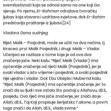
svemilostivosti koja se odnosi samo na one koji Ga
vjeruju. Po njemu,
Er-Rahman
odražava tvoračku
ljubav koja stavara i uzdržava svjetove, dok
Er-Rahim
predstavlja praštanje iz ljubavi.
[24]
Vladara Dana sudnjeg
Riječ Malik – Posjcdnik, može se učiti na dva načina, tj.
kiracea: prvi: Malik Posjednik, i drugi: Melik – Vladar.
Učenjaci se razilaze o tome koje je od ova dva
značenja jače. Neki kažu: “Riječ Melik (Vladar) ima
općenitije značenje od riječi Malik (Posjednik), jer je
svaki vladar u isto vrijeme i posjednik, a svaki posjednik
nije ujedno i vladar. Dok Ebu Ubejda i Muberrid kažu:
“Riječ Malik (Posjednik) ima općenitije značenje, jer to
znači da su ljudi i sve ostalo što postoji u Allahovu, dž.š.,
posjedu. Ova riječ ima jače značenje, jer znači da je
Allah, dž.š., Taj Koji propisuje šerijatskc i’.akone, a povrh
toga znači i da Allah, dž.š., vlada svime.”