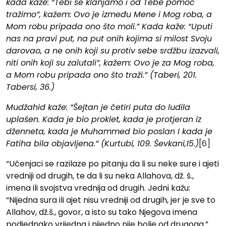
kada kaže: “Tebi se klanjamo i od Tebe pomoć
tražimo”, kažem: Ovo je između Mene i Mog roba, a
Mom robu pripada ono što moli.” Kada kaže: “Uputi
nas na pravi put, na put onih kojima si milost Svoju
darovao, a ne onih koji su protiv sebe srdžbu izazvali,
niti onih koji su zalutali”, kažem: Ovo je za Mog roba,
a Mom robu pripada ono što traži.” (Taberi, 201.
Tabersi, 36.)
Mudžahid kaže: “Šejtan je četiri puta do ludila
uplašen. Kada je bio proklet, kada je protjeran iz
dženneta, kada je Muhammed bio poslan I kada je
Fatiha bila objavljena.” (Kurtubi, 109. Ševkani,15.)
[6]
“Učenjaci se razilaze po pitanju da li su neke sure i ajeti
vredniji od drugih, te da li su neka Allahova, dž. š.,
imena ili svojstva vrednija od drugih. Jedni kažu:
“Nijedna sura ili ajet nisu vredniji od drugih, jer je sve to
Allahov, dž.š., govor, a isto su tako Njegova imena
podjednako vrijedna i nijedno nije bolje od drugoga.”