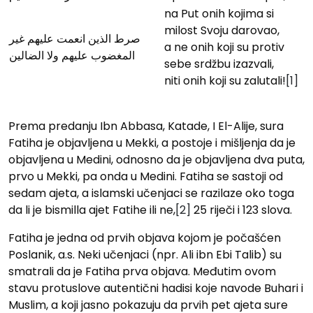
na Put onih kojima si
milost Svoju darovao,
صرط الذين انعمت عليهم غير
a ne onih koji su protiv
المغضوب عليهم ولا الضالين
sebe srdžbu izazvali,
niti onih koji su zalutali!
[1]
Prema predanju Ibn Abbasa, Katade, I El-Alije, sura
Fatiha je objavljena u Mekki, a postoje i mišljenja da je
objavljena u Medini, odnosno da je objavljena dva puta,
prvo u Mekki, pa onda u Medini. Fatiha se sastoji od
sedam ajeta, a islamski učenjaci se razilaze oko toga
da li je bismilla ajet Fatihe ili ne,
[2]
25 riječi i 123 slova.
Fatiha je jedna od prvih objava kojom je počašćen
Poslanik, a.s. Neki učenjaci (npr. Ali ibn Ebi Talib) su
smatrali da je Fatiha prva objava. Međutim ovom
stavu protuslove autentični hadisi koje navode Buhari i
Muslim, a koji jasno pokazuju da prvih pet ajeta sure