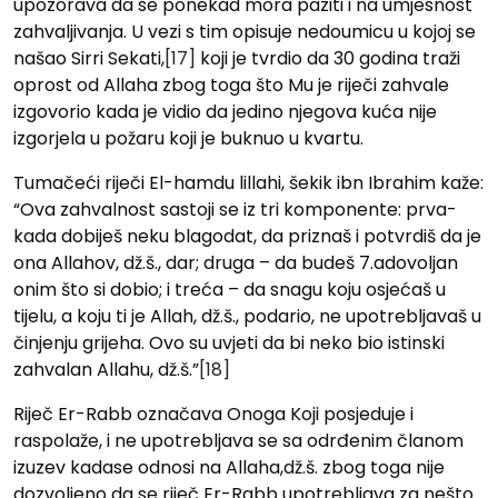
upozorava da se ponekad mora paziti i na umjesnost
zahvaljivanja. U vezi s tim opisuje nedoumicu u kojoj se
našao Sirri Sekati,
[17]
koji je tvrdio da 30 godina traži
oprost od Allaha zbog toga što Mu je riječi zahvale
izgovorio kada je vidio da jedino njegova kuća nije
izgorjela u požaru koji je buknuo u kvartu.
Tumačeći riječi El-hamdu lillahi, šekik ibn Ibrahim kaže:
“Ova zahvalnost sastoji se iz tri komponente: prva-
kada dobiješ neku blagodat, da priznaš i potvrdiš da je
ona Allahov, dž.š., dar; druga – da budeš 7.adovoljan
onim što si dobio; i treća – da snagu koju osjećaš u
tijelu, a koju ti je Allah, dž.š., podario, ne upotrebljavaš u
činjenju grijeha. Ovo su uvjeti da bi neko bio istinski
zahvalan Allahu, dž.š.”
[18]
Riječ Er-Rabb označava Onoga Koji posjeduje i
raspolaže, i ne upotrebljava se sa odrđenim članom
izuzev kadase odnosi na Allaha,dž.š. zbog toga nije
dozvoljeno da se riječ Er-Rabb upotrebljava za nešto