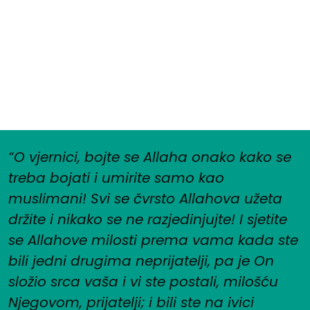
“O vjernici, bojte se Allaha onako kako se
treba bojati i umirite samo kao
muslimani! Svi se čvrsto Allahova užeta
držite i nikako se ne razjedinjujte! I sjetite
se Allahove milosti prema vama kada ste
bili jedni drugima neprijatelji, pa je On
složio srca vaša i vi ste postali, milošću
Njegovom, prijatelji; i bili ste na ivici