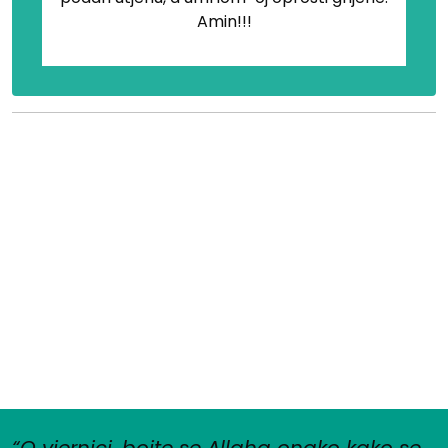
Amin!!!
“O vjernici, bojte se Allaha onako kako se