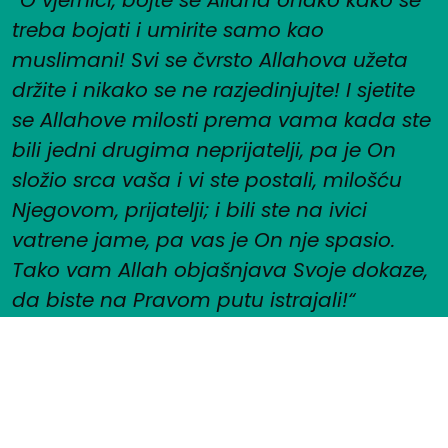
treba bojati i umirite samo kao
muslimani! Svi se čvrsto Allahova užeta
držite i nikako se ne razjedinjujte! I sjetite
se Allahove milosti prema vama kada ste
bili jedni drugima neprijatelji, pa je On
složio srca vaša i vi ste postali, milošću
Njegovom, prijatelji; i bili ste na ivici
vatrene jame, pa vas je On nje spasio.
Tako vam Allah objašnjava Svoje dokaze,
da biste na Pravom putu istrajali!“
(Al – Imran, 102-103.)
Facebook
YouTube
O džematu