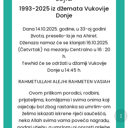
1993-2025 iz džemata Vukovije
Donje
Dana 14.10.2025. godine, u 33-oj godini
života, preselio-la je na Ahiret.
Dženaza namaz će se klanjati 16.10.2025.
(Četvrtak) na mezarju Centralno u 16 : 20
h.
Tewhid će se održati u džamiji Vukovije
Donje u 14:45 h.
RAHMETULLAHI ALEJHI RAHMETEN VASIAH
Ovom prilikom porodici, rodbini,
prijateljima, komšijama i svima onima koji
osjećaju bol zbog rastanka sa umrlim-om
želimo iskazati iskrene riječi saučešća,
neka Allah svima vama poveća nagradu,
podari utjehu, a umrlom-oj oprosti grijehe.