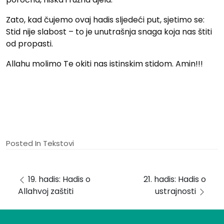
Zato, kad čujemo ovaj hadis sljedeći put, sjetimo se:
Stid nije slabost – to je unutrašnja snaga koja nas štiti
od propasti.
Allahu molimo Te okiti nas istinskim stidom. Amin!!!
Posted In
Tekstovi
Post navigation
19. hadis: Hadis o
21. hadis: Hadis o
Allahvoj zaštiti
ustrajnosti