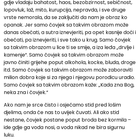
gdje vladaju bahatost, haos, bezobzirnost, sebičnost,
lopovluk, laž, mito, kurupcija, nepravda, i sve druge
vrste nemorala, da se zaključiti da nam je obraz ko
opanak. Jer samo čovjek sa takvim obrazom može
danas obećati, a sutra iznevjeriti, pa opet kasnije doći i
obećati, pa iznevjeriti, i sve tako u krug. Samo čovjek
sa takvim obrazom u lice ti se smije, a iza leđa „drvlje i
kamenje“. Samo čovjek sa takvim obrazom može
javno činiti grijehe poput alkohola, kocke, bluda, droge
itd. Samo čovjek sa takvim obrazom može zaboraviti
milion dobra koje si za njega i njegovu porodicu uradio.
Samo čovjek sa takvim obrazom kaže: „Kada zna Bog,
neka zna i čovjek.“
Ako nam je srce čisto i osjećamo stid pred lošim
djelima, onda će nas to uvijek čuvati. Ali ako stid
nestane, čovjek postane poput broda bez kormila –
ide gdje ga voda nosi, a voda nikad ne bira sigurnu
luku.