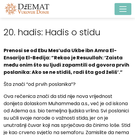
Main Navigation
20. hadis: Hadis o stidu
Prenosi se od Ebu Mes’uda Ukbe ibn Amra El-
Ensarija El-Bedija: ”Rekao je Resuullah: ‘Zaista
među onim što su ljudi zapamtili od govora prvih
poslanika: Ako se ne stidiš, radi šta god želiš’.”
Šta znači “od prvih poslanika”?
Ova rečenica znači da stid nije nova vrijednost
donijeta dolaskom Muhammeda a.s., već je od iskona
od Adema a.s. bio temeljna ljudska vrlina. Svi poslanici
su učili svoje narode o važnosti stida, jer on je
unutrašnji čuvar koji nas sprječava da činimo loše. Stid
je kao crveno svjetlo na semaforu. Zamislite da nema