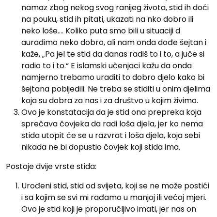
namaz zbog nekog svog ranijeg života, stid ih doći
na pouku, stid ih pitati, ukazati na nko dobro ili
neko loše…. Koliko puta smo bili u situaciji d
auradimo neko dobro, ali nam onda dođe šejtan i
kaže, „Pa jel te stid da danas radiš to i to, a juče si
radio to i to.“ E islamski učenjaci kažu da onda
namjerno trebamo uraditi to dobro djelo kako bi
šejtana pobijedili. Ne treba se stiditi u onim djelima
koja su dobra za nas i za društvo u kojim živimo.
Ovo je konstatacija da je stid ona prepreka koja
sprečava čovjeka da radi loša djela, jer ko nema
stida utopit će se u razvrat i loša djela, koja sebi
nikada ne bi dopustio čovjek koji stida ima.
Postoje dvije vrste stida:
Urođeni stid, stid od svijeta, koji se ne može postići
i sa kojim se svi mi rađamo u manjoj ili većoj mjeri.
Ovo je stid koji je proporučljivo imati, jer nas on