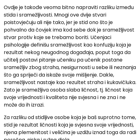
Ovdje je takođe veoma bitno napraviti razliku između
stida i sramežljivosti. Mnogi ove dvije stvari
poistovjećuju ali nije tako, jer je stid ono što je
pohvalno da čovjek ima kod sebe dok je sramežljivost
stvar protiv koje se trebamo boriti. Učenjaci
psihologije definišu sramežljivost kao konfuziju koja je
rezultat nekog neugodnog događaja, poput toga da
učitelj postavi pitanje učeniku pa učenik postane
sramežljiv zbog straha, nesigurnosti u sebe ili neznanja
što ga spriječi da iskaže svoje mišljenje. Dakle,
sramežljivost nastaje kao rezultet straha i kukavičluka.
Zato je sramežljiva osoba slaba ličnost, tj. ličnost koja
svoje vrijednosti i kvaliteta nije svjesna i ne zna i ne
može da ih izrazi.
Za razliku od stidljive osobe koja je baš suprotno tome,
stid je rezultat ličnosti koja je svjesna svoje vrijednosti,
njena plemenitost i veličina je uzdižu iznad toga da radi
poročna, niska i ružna djela.