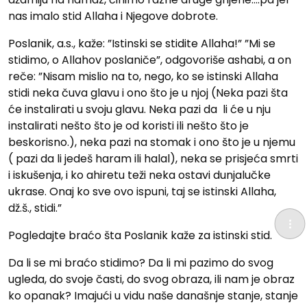
nas imalo stid Allaha i Njegove dobrote.
Poslanik, a.s., kaže: ”Istinski se stidite Allaha!” ”Mi se
stidimo, o Allahov poslaniče”, odgovoriše ashabi, a on
reče: ”Nisam mislio na to, nego, ko se istinski Allaha
stidi neka čuva glavu i ono što je u njoj (Neka pazi šta
će instalirati u svoju glavu. Neka pazi da li će u nju
instalirati nešto što je od koristi ili nešto što je
beskorisno.), neka pazi na stomak i ono što je u njemu
( pazi da li jedeš haram ili halal), neka se prisjeća smrti
i iskušenja, i ko ahiretu teži neka ostavi dunjalučke
ukrase. Onaj ko sve ovo ispuni, taj se istinski Allaha,
dž.š., stidi.”
Pogledajte braćo šta Poslanik kaže za istinski stid.
Da li se mi braćo stidimo? Da li mi pazimo do svog
ugleda, do svoje časti, do svog obraza, ili nam je obraz
ko opanak? Imajući u vidu naše današnje stanje, stanje