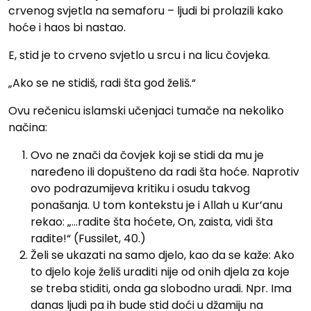
crvenog svjetla na semaforu – ljudi bi prolazili kako
hoće i haos bi nastao.
E, stid je to crveno svjetlo u srcu i na licu čovjeka.
„Ako se ne stidiš, radi šta god želiš.“
Ovu rečenicu islamski učenjaci tumače na nekoliko
načina:
Ovo ne znači da čovjek koji se stidi da mu je
naređeno ili dopušteno da radi šta hoće. Naprotiv
ovo podrazumijeva kritiku i osudu takvog
ponašanja. U tom kontekstu je i Allah u Kur’anu
rekao: „…radite šta hoćete, On, zaista, vidi šta
radite!“ (Fussilet, 40.)
Želi se ukazati na samo djelo, kao da se kaže: Ako
to djelo koje želiš uraditi nije od onih djela za koje
se treba stiditi, onda ga slobodno uradi. Npr. Ima
danas ljudi pa ih bude stid doći u džamiju na