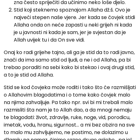
zna često spriječiti da učinimo neko loše djelo.
Stid koji steknemo spoznajom Allaha dž.š. Ovo je
najveći stepen naše vjere. Jer kada se čovjek stidi
Allaha onda on neće zapasti u neki grijeh ni kada
je u javnosti ni kada je sam, jer je svjestan da je
Allah uvijek tu i da On sve vidi.
Onaj ko radi grijehe tajno, ali ga je stid da to radi javno,
znači da ima samo stid od ljudi, a ne i od Allaha, pa bi
trebao poraditi na sebi kako bi stekao i ovaj drugi stid,
a to je stid od Allaha.
Stid se kod čovjeka može roditi i tako što će razmišljati
o Allahovim blagodatima i o tome kako čovjek malo
na njima zahvaljuje. Pa tako npr. svi bi mi trebali malo
razmisliti šta nam je to Allah dao, a da mnogi nemaju
te blagodati: život, zdravlje, ruke, noge, vid, porodicu,
imetak, vodu, hranu, sigurnost… a mi bez obzira na sve
to malo mu zahvljujemo, ne postimo, ne dolazimo u
džamiju na namaz, činimo razne druge grijehe….pa jel