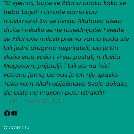
“O vjernici, bojte se Allaha onako kako se
treba bojati i umirite samo kao
muslimani! Svi se čvrsto Allahova užeta
držite i nikako se ne razjedinjujte! I sjetite
se Allahove milosti prema vama kada ste
bili jedni drugima neprijatelji, pa je On
složio srca vaša i vi ste postali, milošću
Njegovom, prijatelji; i bili ste na ivici
vatrene jame, pa vas je On nje spasio.
Tako vam Allah objašnjava Svoje dokaze,
da biste na Pravom putu istrajali!“
(Al – Imran, 102-103.)
Facebook
YouTube
O džematu